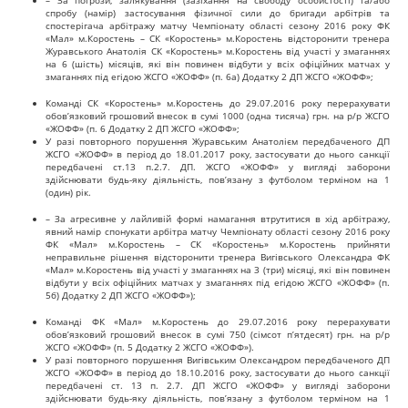
спробу (намір) застосування фізичної сили до бригади арбітрів та
спостерігача арбітражу матчу Чемпіонату області сезону 2016 року ФК
«Мал» м.Коростень – СК «Коростень» м.Коростень відсторонити тренера
Журавського Анатолія СК «Коростень» м.Коростень від участі у змаганнях
на 6 (шість) місяців, які він повинен відбути у всіх офіційних матчах у
змаганнях під егідою ЖСГО «ЖОФФ» (п. 6а) Додатку 2 ДП ЖСГО «ЖОФФ»;
Команді СК «Коростень» м.Коростень до 29.07.2016 року перерахувати
обов’язковий грошовий внесок в сумі 1000 (одна тисяча) грн. на р/р ЖСГО
«ЖОФФ» (п. 6 Додатку 2 ДП ЖСГО «ЖОФФ»;
У разі повторного порушення Журавським Анатолієм передбаченого ДП
ЖСГО «ЖОФФ» в період до 18.01.2017 року, застосувати до нього санкції
передбачені ст.13 п.2.7. ДП. ЖСГО «ЖОФФ» у вигляді заборони
здійснювати будь-яку діяльність, пов’язану з футболом терміном на 1
(один) рік.
– За агресивне у лайливій формі намагання втрутитися в хід арбітражу,
явний намір спонукати арбітра матчу Чемпіонату області сезону 2016 року
ФК «Мал» м.Коростень – СК «Коростень» м.Коростень прийняти
неправильне рішення відсторонити тренера Вигівського Олександра ФК
«Мал» м.Коростень від участі у змаганнях на 3 (три) місяці, які він повинен
відбути у всіх офіційних матчах у змаганнях під егідою ЖСГО «ЖОФФ» (п.
5б) Додатку 2 ДП ЖСГО «ЖОФФ»);
Команді ФК «Мал» м.Коростень до 29.07.2016 року перерахувати
обов’язковий грошовий внесок в сумі 750 (сімсот п’ятдесят) грн. на р/р
ЖСГО «ЖОФФ» (п. 5 Додатку 2 ЖСГО «ЖОФФ»).
У разі повторного порушення Вигівським Олександром передбаченого ДП
ЖСГО «ЖОФФ» в період до 18.10.2016 року, застосувати до нього санкції
передбачені ст. 13 п. 2.7. ДП ЖСГО «ЖОФФ» у вигляді заборони
здійснювати будь-яку діяльність, пов’язану з футболом терміном на 1