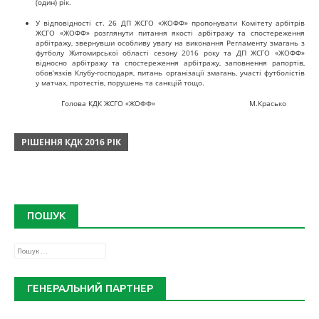
(один) рік.
У відповідності ст. 26 ДП ЖСГО «ЖОФФ» пропонувати Комітету арбітрів
ЖСГО «ЖОФФ» розглянути питання якості арбітражу та спостереження
арбітражу, звернувши особливу увагу на виконання Регламенту змагань з
футболу Житомирської області сезону 2016 року та ДП ЖСГО «ЖОФФ»
відносно арбітражу та спостереження арбітражу, заповнення рапортів,
обов’язків Клубу-господаря, питань організації змагань, участі футболістів
у матчах, протестів, порушень та санкцій тощо.
Голова КДК ЖСГО «ЖОФФ» М.Красько
РІШЕННЯ КДК 2016 РІК
ПОШУК
Пошук:
ГЕНЕРАЛЬНИЙ ПАРТНЕР