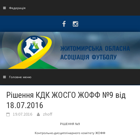
Skip
to
Федерація
content
Головне меню
Рішення КДК ЖОСГО ЖОФФ №9 від
18.07.2016
19.07.2016
zhoff
РІШЕННЯ №9
Контрольно-дисциплінарного комітету ЖОФФ