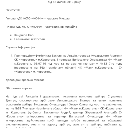
від 18 липня 2016 року
ПРИСУТНІ:
Голова КДК ЖСГО «ЖОФФ» – Красько Микола
Члени КДК ЖСГО «ЖОФФ» – Єкатеринчев Михайло
Канділов Ігор
Савіцький Св’ятослав
Слухали інформацію:
Про поведінку футболіста Василенка Андрія, тренера Журавського Анатолія
СК «Коростень» м.Коростень і тренера Вигівського Олександра ФК «Мал»
м.Коростень 09.07.16 під час та по закінченню матчу №33 7-го туру
(перенесено на РД) Чемпіонату області ФК «Мал» м.Коростень – СК
«Коростень» м. Коростень.
Доповідач Красько Микола
Обставини справи
На підставі Рапортів і додаткових письмових пояснень арбітра Ступакова
Дмитра, спостерігача арбітражу Липовецького Віктора та усних пояснень
асистентів арбітра Булдакова Олександра і Хмари Олега під час і по закінченню
матчу №33 7-го туру Чемпіонату області ФК «Мал» м.Коростень – СК «Коростень»
м. Коростень футболіст Василенко Андрій, тренер Журавський Анатолій СК
«Коростень» м.Коростень та теренер Вигівський Олександр ФК «Мал»
м.Коростень здійснювали грубі випади та/або нецензурні та образливі
висловлювання, жести на адресу арбітра, асистентів арбітра, вибігали до