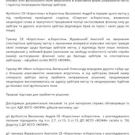
бокової лінії футбольного поля зверталися в агресивній формі (ображаючи честь
і гідність) погрожували бригаді арбітрів.
Футболіст СК «Коростень» м.Коростень Василенко Андрій в перерві цього матчу у
під трибунному приміщенні стадіону «Спартак» м.Коростень, вживаючи
нецензурні слова в присутності працівників поліції застосовував фізичну силу до
арбітра та другого асистента арбітра (відповідно брав за горло і наніс удар по
лицю).
Тренер СК «Коростень» м.Коростень Журавський Анатолій на звернення
спостерігача арбітражу матчу з проханням вгамувати агресивні настрої гравців
своєї команди щодо бригади арбітрів матчу, у відповідь були лише погрози,
залякування у лайливій формі (зазіхання на свободу особистості) та/або спроба
(намір) застосування фізичної сили до бригади арбітрів та спостерігача
арбітражу – офіційної особи ЖСГО «ЖОФФ».
Тренер ФК «Мал» м.Коростень Вигівський Олександр впродовж другого тайму ще
з більшою агресивністю намагався втрутитись в хід арбітражу (явний намір
спонукати арбітра матчу прийняти неправильне рішення), продовжував
нецензурно висловлюватись на адресу арбітрів матчу та неодноразово підбігав
до бокової лінії футбольного поля.
Правові підстави для прийняття рішення:
Дослідивши документальні письмові та усні матеріали справи, обговоривши їх
по суті, КДК ЖСГО «ЖОФФ» дійшов висновку, що:
дії футболіста Василенка Андрія СК «Коростень» м.Коростень з розглядуваного
питання підпадають під п.п. 2.7. ст.13, 3 ст.15 ДП ЖСГО «ЖОФФ» та/або п. 7б)
Додатку 2 ДП ЖСГО «ЖОФФ».
дії тренера Журавського Анатолія СК «Коростень» м.Коростень з розглядуваного