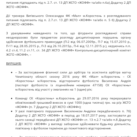
питання підпадають під п. 2.7. ст. 13 ДП ЖСГО «ЖОФФ» та/або п.6а) Додатку 2 ДП
ЖСГО «ЖОФФ».
Дії тренера Вигівського Олександра ФК «Мал» м.Коростень з розглядуваного
питання підлягають під п. 2.7.ст. 13 ДП ЖСГО «ЖОФФ» та/або п. 5 б) Додатку 2
ДП ЖСГО «ЖОФФ».
З урахуванням наведеного та того, що фігуранти розглядуваної справи
неодноразово були предметом розгляду дисциплінарних порушень органу
здійснення футбольного правосуддя (П-2 від 06.07.2009р., П-7 від 15.07.2010 р.,
П-11 від 28.05.2015 р., П-3 від 26.10.2015р., П-4 від 12.11.2015 р.), керуючись п.п.
4.2 ст.4, 11.2 ст.11, ст. 34 ДП ЖСГО «ЖОФФ» Контрольно-дисциплінарний комітет
ЖСГО «ЖОФФ», –
ВИРІШИВ:
– За застосування фізичної сили до арбітра та асистента арбітра матчу
Чемпіонату області сезону 2016 року ФК «Мал» м.Коростень – СК
«Коростень» м.Коростень відсторонити футболіста Василенка Андрія
(паспорт футболіста із ліцензійним номером 47158) СК «Коростень»
м.Коростень від участі у змаганнях на 1 (один) рік;
Команді СК «Коростень» м.Коростень до 29.07.2016 року перерахувати
обов’язковий грошовий внесок в сумі 1000 (одна тисяча) грн. на р/р ЖСГО
«ЖОФФ» (п. 7 Додатку 2 ДП ЖСГО «ЖОФФ»);
У разі повторного порушення Василенком Андрієм передбаченого п. 7б)
Додатку 2 ДП ЖСГО «ЖОФФ» в період до 18.07.2017 року, застосувати до
нього санкції передбачені ДП ЖСГО «ЖОФФ» ст. 13 п.2.7 та/або п.8 Додатку
2 ДП ЖСГО «ЖОФФ» у вигляді заборони здійснювати будь-яку діяльність,
пов’язану з футболом терміном до пожиттєвого відсторонення.
– За погрози, залякування (зазіхання на свободу особистості) та/або