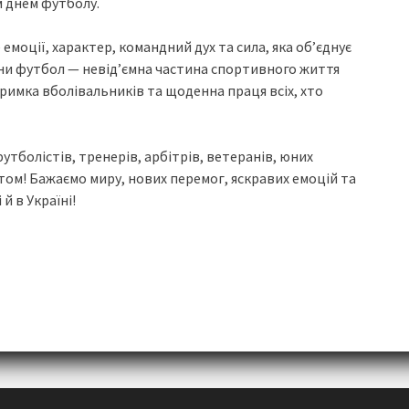
м днем футболу.
 емоції, характер, командний дух та сила, яка об’єднує
ни футбол — невід’ємна частина спортивного життя
дтримка вболівальників та щоденна праця всіх, хто
тболістів, тренерів, арбітрів, ветеранів, юних
ятом! Бажаємо миру, нових перемог, яскравих емоцій та
 в Україні!