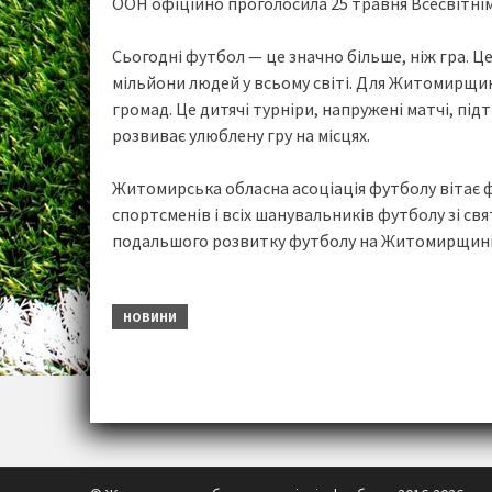
ООН офіційно проголосила 25 травня Всесвітні
Сьогодні футбол — це значно більше, ніж гра. Це
мільйони людей у всьому світі. Для Житомирщи
громад. Це дитячі турніри, напружені матчі, пі
розвиває улюблену гру на місцях.
Житомирська обласна асоціація футболу вітає фу
спортсменів і всіх шанувальників футболу зі св
подальшого розвитку футболу на Житомирщині й
НОВИНИ