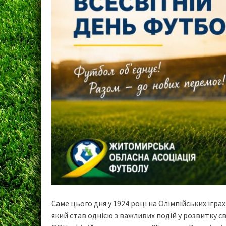
Саме цього дня у 1924 році на Олімпійських ігр
який став однією з важливих подій у розвитку с