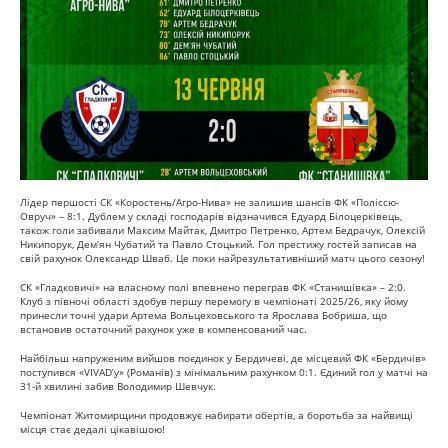
Лідер першості СК «Коростень/Агро-Нива» не залишив шансів ФК «Поліссю-
Овруч» – 8:1. Дублем у складі господарів відзначився Едуард Білоцерківець,
також голи забивали Максим Майтак, Дмитро Петренко, Артем Бедрачук, Олексій
Никипорук, Дем’ян Чубатий та Павло Стоцький. Гол престижу гостей записав на
свій рахунок Олександр Шваб. Це поки найрезультативніший матч цього сезону!
СК «Гладковичі» на власному полі впевнено переграв ФК «Станишівка» – 2:0.
Клуб з півночі області здобув першу перемогу в чемпіонаті 2025/26, яку йому
принесли точні удари Артема Вольцеховського та Ярослава Бобриша, що
встановив остаточний рахунок уже в компенсований час.
Найбільш напруженим вийшов поєдинок у Бердичеві, де місцевий ФК «Бердичів»
поступився «VIVAD’у» (Романів) з мінімальним рахунком 0:1. Єдиний гол у матчі на
31-й хвилині забив Володимир Шевчук.
Чемпіонат Житомирщини продовжує набирати обертів, а боротьба за найвищі
місця стає дедалі цікавішою!