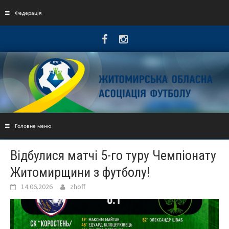
Skip
to
Федерація
content
Головне меню
Відбулися матчі 5-го туру Чемпіонату
Житомирщини з футболу!
14.06.2026
zhoff